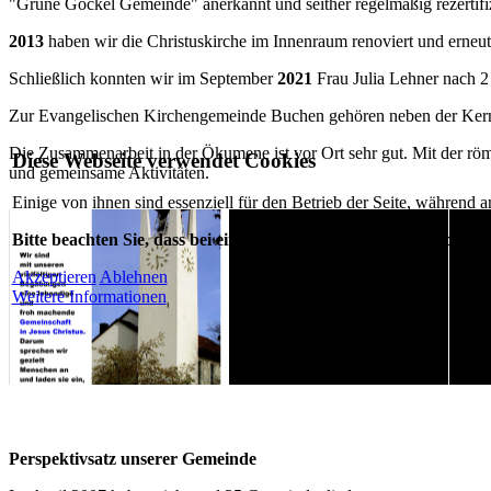
"Grüne Gockel Gemeinde" anerkannt und seither regelmäßig rezertifiz
2013
haben wir die Christuskirche im Innenraum renoviert und erneut
Schließlich konnten wir im September
2021
Frau Julia Lehner nach 2 
Zur Evangelischen Kirchengemeinde Buchen gehören neben der Kernst
Die Zusammenarbeit in der Ökumene ist vor Ort sehr gut. Mit der rö
Diese Webseite verwendet Cookies
und gemeinsame Aktivitäten.
Einige von ihnen sind essenziell für den Betrieb der Seite, während 
Bitte beachten Sie, dass bei einer Ablehnung womöglich nicht me
Akzeptieren
Ablehnen
Weitere Informationen
Perspektivsatz unserer Gemeinde