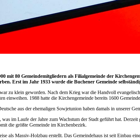
900 mit 80 Gemeindemitgliedern als Filialgemeinde der Kirchenge
rben. Erst im Jahr 1933 wurde die Buchener Gemeinde selbständi
 war zu klein geworden. Nach dem Krieg war die Handvoll evangelisch
en einweihen. 1988 hatte die Kirchengemeinde bereits 1600 Gemeinde
eutsche aus der ehemaligen Sowjetunion haben damals in unserer Gem
rum, was im Laufe der Jahre zum Wachstum der Stadt geführt hat. Derzei
omit die größte Gemeinde im Kirchenbezirk.
se als Massiv-Holzbau erstellt. Das Gemeindehaus ist seit Einbau eine