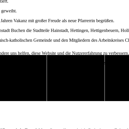
iert.
 geweiht.
Jahren Vakanz mit großer Freude als neue Pfarrerrin begrüßen.
adt Buchen die Stadtteile Hainstadt, Hettingen, Hettigenbeuern, Hol
misch-katholischen Gemeinde und den Mitgliedern des Arbeitskreises C
andere uns helfen, diese Website und die Nutzererfahrung zu verbessern
hr alle Funktionalitäten der Seite zur Verfügung stehen.